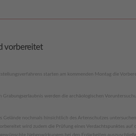
d vorbereitet
tstellungsverfahrens starten am kommenden Montag die Vorberei
n Grabungserlaubnis werden die archäologischen Voruntersuchun
das Gelände nochmals hinsichtlich des Artenschutzes untersuchen
orbereitet wird zudem die Prüfung eines Verdachtspunktes auf 
gewünschte Nebenwirkungen bei den Erdarbeiten auszuschließen