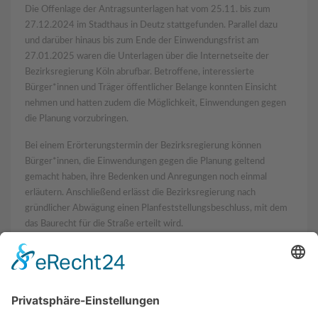
Die Offenlage der Antragsunterlagen hat vom 25.11. bis zum
27.12.2024 im Stadthaus in Deutz stattgefunden. Parallel dazu
und darüber hinaus bis zum Ende der Einwendungsfrist am
27.01.2025 waren die Unterlagen über die Internetseite der
Bezirksregierung Köln abrufbar. Betroffene, interessierte
Bürger*innen und Träger öffentlicher Belange konnten Einsicht
nehmen und hatten zudem die Möglichkeit, Einwendungen gegen
die Planung vorzubringen.
Bei einem Erörterungstermin der Bezirksregierung können
Bürger*innen, die Einwendungen gegen die Planung geltend
gemacht haben, ihre Bedenken und Anregungen noch einmal
erläutern. Anschließend erlässt die Bezirksregierung nach
gründlicher Abwägung einen Planfeststellungsbeschluss, mit dem
das Baurecht für die Straße erteilt wird.
Danach könnte die Entflechtungsstraße innerhalb von rund 18
Monaten realisiert werden.