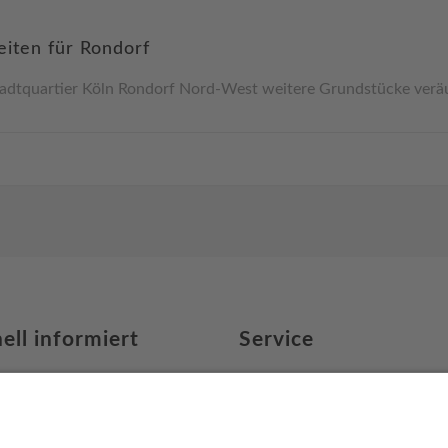
iten für Rondorf
tquartier Köln Rondorf Nord-West weitere Grundstücke veräußer
ell informiert
Service
uns
Newsletter
ert
Download Broschüre