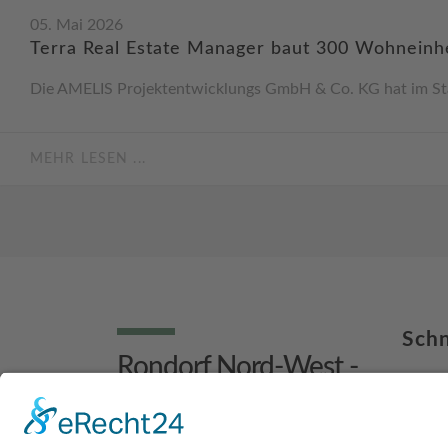
05. Mai 2026
Terra Real Estate Manager baut 300 Wohneinhe
Die AMELIS Projektentwicklungs GmbH & Co. KG hat im Stad
MEHR LESEN ...
Schn
Rondorf Nord-West -
Über 
Wohnraum für 3.000
Mehrw
Menschen