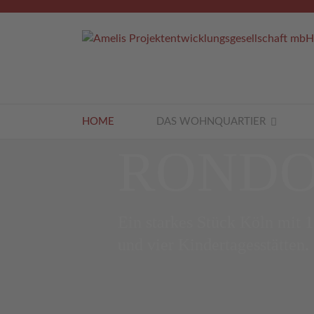
HOME
DAS WOHNQUARTIER
RONDO
Ein starkes Stück Köln mit 
und vier Kindertagesstätten.