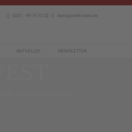
0221 - 98 74 73 32
team@amelis-koeln.de
AKTUELLES
NEWSLETTER
WEST
chule, zwei Grundschulen