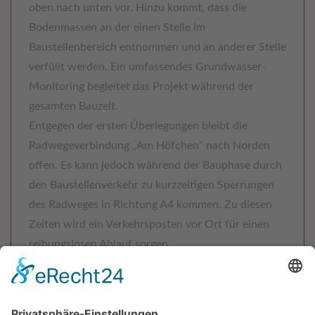
oben nach unten vor. Hinzu kommt, dass die
Bodenmassen an der einen Stelle im
Baustellenbereich entnommen und an anderer Stelle
verfüllt werden. Ein umfassendes Grundwasser-
Monitoring begleitet das Projekt während der
gesamten Bauzeit.
Entgegen der ersten Überlegungen bleibt die
Radwegeverbindung „Am Höfchen“ nach Norden
offen. Es kann jedoch während der Bauphase durch
den Baustellenverkehr zu kurzzeitigen Sperrungen
des Radweges in Richtung A4 kommen. Zu diesen
Zeiten wird ein Verkehrsposten vor Ort für einen
reibungslosen Ablauf sorgen.